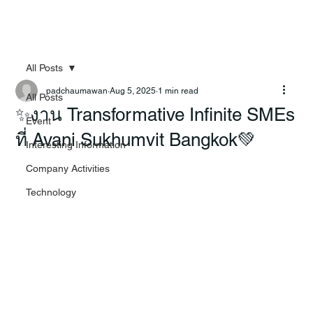
All Posts
padchaumawan
Aug 5, 2025
1 min read
All Posts
✨งาน Transformative Infinite SMEs
Event
ที่ Avani Sukhumvit Bangkok💚
Interesting Information
Company Activities
Technology