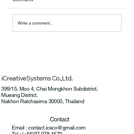
Write a comment...
✈️ ICS ส่งมอบโดรน Vilverin VL340 ให้วิทยุ
การบินฯ
iCreativeSystems Co.,Ltd.
399/15, Moo 4, Chai Mongkhon Subdistrict,
Mueang District,
Nakhon Ratchasima 30000, Thailand
Contact
Email :
contact.icsco@gmail.com
Tel : (+66)97 078 1679