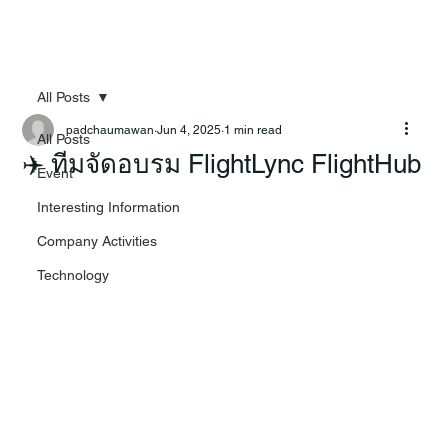
All Posts
padchaumawan
Jun 4, 2025
1 min read
All Posts
✈️ ทีมจัดอบรม FlightLync FlightHub
Event
Interesting Information
Company Activities
Technology