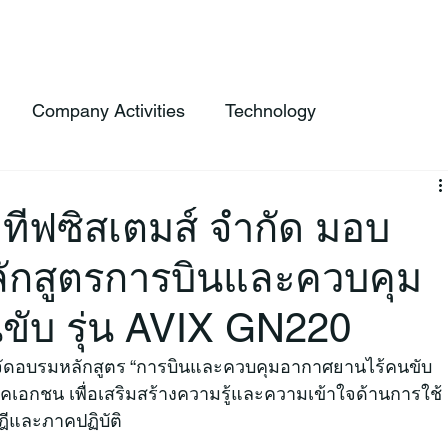
 Service
Products
FlightLync
About Us
News
Cont
Company Activities
Technology
อทีฟซิสเตมส์ จำกัด มอบ
หลักสูตรการบินและควบคุม
ับ รุ่น AVIX GN220
ได้จัดอบรมหลักสูตร “การบินและควบคุมอากาศยานไร้คนขับ 
าคเอกชน เพื่อเสริมสร้างความรู้และความเข้าใจด้านการใช้
ีและภาคปฏิบัติ