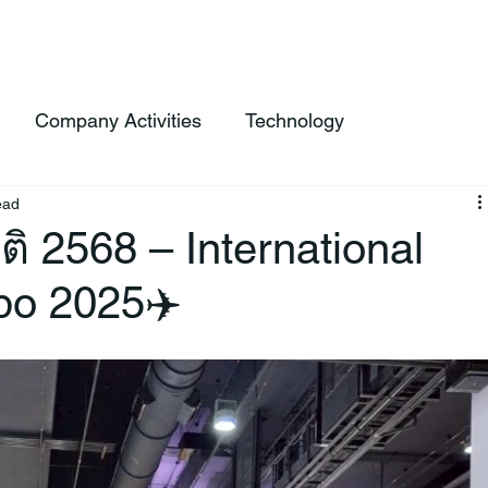
 Service
Products
FlightLync
About Us
News
Cont
Company Activities
Technology
ead
ิ 2568 – International
po 2025✈️