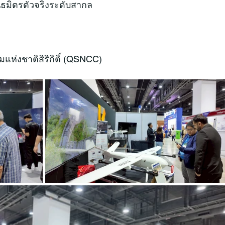
ันธมิตรตัวจริงระดับสากล
ุมแห่งชาติสิริกิติ์ (QSNCC)