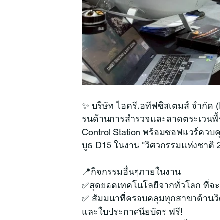
✨ บริษัท ไอครีเอทีฟซิสเตมส์ จำกั
รนด้านการสำรวจและลาดตระเวนพื้น
Control Station พร้อมซอฟแวร์ควบคุ
บูธ D15 ในงาน "วิศวกรรมแห่งชาติ 2
📍กิจกรรมอื่นๆภายในงาน
✅สุดยอดเทคโนโลยีจากทั่วโลก ที่
✅ สัมมนาที่ครอบคลุมทุกสาขาด้านวิ
และใบประกาศนียบัตร ฟรี!