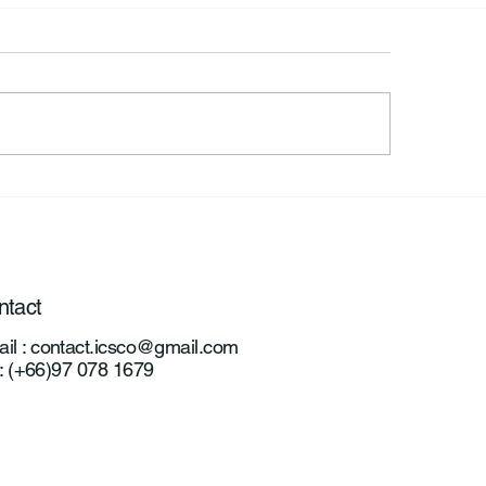
 ร่วมเป็นส่วนหนึ่งใน
✨ภาพบรรยากาศกา
งการพัฒนาแพลตฟอร์มให้
ใช้งานอากาศยานไร
Vertix VL260
การแบบครบวงจรสำหรับ
บอากาศยานไร้คนขับ ปีที่ 2
ntact
il :
contact.icsco@gmail.com
 : (+66)97 078 1679