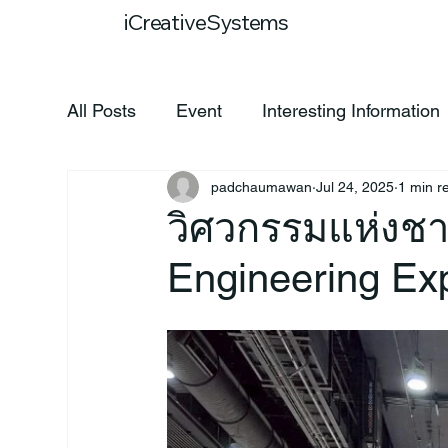
Home
Our
iCreativeSystems
All Posts
Event
Interesting Information
padchaumawan
Jul 24, 2025
1 min r
วิศวกรรมแห่งชาต
Engineering Ex