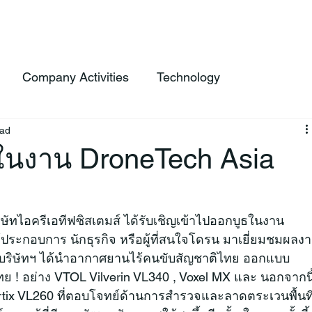
 Service
Products
FlightLync
About Us
News
Cont
Company Activities
Technology
ead
ในงาน DroneTech Asia
ิษัทไอครีเอทีฟซิสเตมส์ ได้รับเชิญเข้าไปออกบูธในงาน 
ู้ประกอบการ นักธุรกิจ หรือผู้ที่สนใจโดรน มาเยี่ยมชมผลง
ริษัทฯ ได้นำอากาศยานไร้คนขับสัญชาติไทย ออกแบบ 
ย ! อย่าง VTOL Vilverin VL340 , Voxel MX และ นอกจากนี
Vertix VL260 ที่ตอบโจทย์ด้านการสำรวจและลาดตระเวนพื้นที