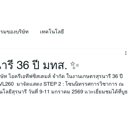
ริการของเรา
สินค้า
FightLync
เกี่ยวกับเรา
ข่าวสาร
ติดต
รรมของบริษัท
เทคโนโลยี
รี 36 ปี มทส. ✨
ท ไอครีเอทีฟซิสเตมส์ จำกัด ในงานเกษตรสุรนารี 36 ปี 
x VL260  มาจัดแสดง STEP 2 : โซนนิทรรศการวิชาการ ณ 
ลยีสุรนารี วันที่ 9-11 มกราคม 2569 แวะเยี่ยมชมได้ที่บูธ