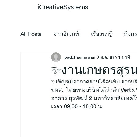
หน้าหลัก
บ
iCreativeSystems
All Posts
งานอีเวนท์
เรื่องน่ารู้
กิจก
padchaumawan
9 ม.ค.
ยาว 1 นาที
✨งานเกษตรสุรนา
✨เชิญชมอากาศยานไร้คนขับ จากบริษั
มทส.  โดยทางบริษัทได้นำลำ Verti
อาคาร สุรพัฒน์ 2 มหาวิทยาลัยเทคโนโ
เวลา 09:00 - 18:00 น.