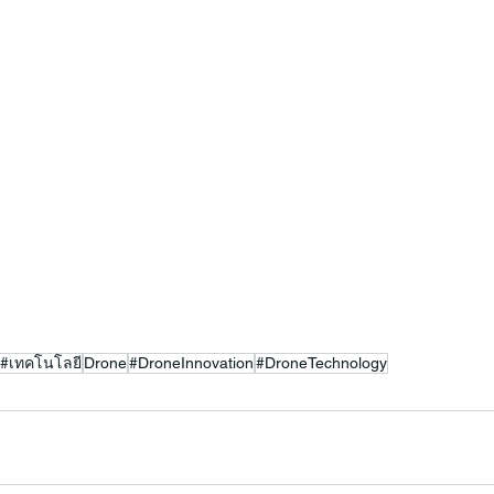
#เทคโนโลยี
Drone
#DroneInnovation
#DroneTechnology