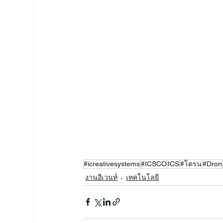
#icreativesystems
#ICSCO
ICS
#โดรน
#Dron
งานอีเวนท์
เทคโนโลยี