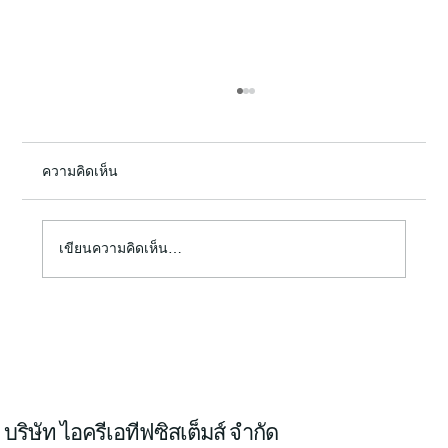
ความคิดเห็น
เขียนความคิดเห็น…
ICS ร่วมเป็นส่วนหนึ่งในโครงการพัฒนา
แพลตฟอร์มให้บริการแบบครบวงจรสำหรับ
ระบบอากาศยานไร้คนขับ ปีที่ 2
บริษัท ไอครีเอทีฟซิสเต็มส์ จำกัด