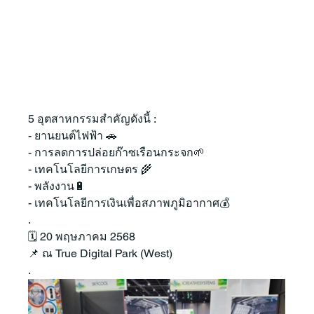
5 อุตสาหกรรมสำคัญดังนี้ :
- ยานยนต์ไฟฟ้า 🚗
- การลดการปล่อยก๊าซเรือนกระจก🌱
- เทคโนโลยีการเกษตร 🌾
- พลังงาน🔋
- เทคโนโลยีการเงินเพื่อสภาพภูมิอากาศ💰
.
🗓️ 20 พฤษภาคม 2568
📌 ณ True Digital Park (West)
.