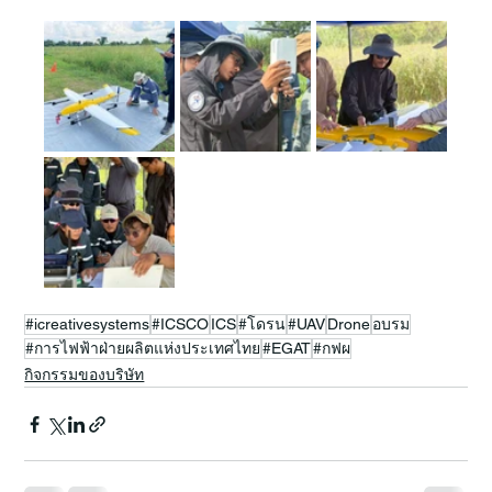
#icreativesystems
#ICSCO
ICS
#โดรน
#UAV
Drone
อบรม
#การไฟฟ้าฝ่ายผลิตแห่งประเทศไทย
#EGAT
#กฟผ
กิจกรรมของบริษัท