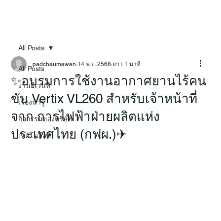
All Posts
padchaumawan
14 พ.ย. 2568
ยาว 1 นาที
All Posts
✨อบรมการใช้งานอากาศยานไร้คน
งานอีเวนท์
ขับ Vertix VL260 สำหรับเจ้าหน้าที่
เรื่องน่ารู้
จาก การไฟฟ้าฝ่ายผลิตแห่ง
กิจกรรมของบริษัท
ประเทศไทย (กฟผ.)✈
เทคโนโลยี