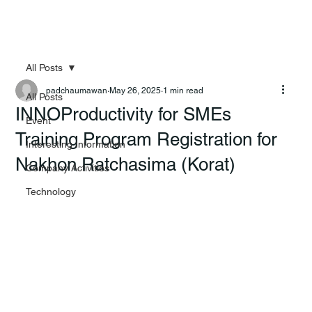
All Posts
padchaumawan
May 26, 2025
1 min read
All Posts
INNOProductivity for SMEs
Event
Training Program Registration for
Interesting Information
Nakhon Ratchasima (Korat)
Company Activities
Technology